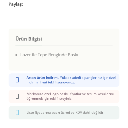
Paylaş:
Ürün Bilgisi
Lazer ile Tepe Renginde Baskı
Artan ürün indirimi.
Yüksek adetli siparişleriniz için özel
indirimli fiyat teklifi sunuyoruz.
Markanıza özel logo baskılı fiyatlar ve teslim koşullarını
öğrenmek için teklif isteyiniz.
Liste fiyatlarına baskı ücreti ve KDV
dahil değildir.