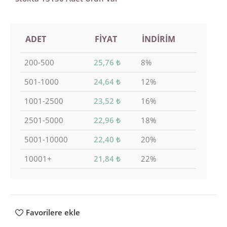
ADET
FIYAT
İNDIRIM
200-500
25,76
₺
8%
501-1000
24,64
₺
12%
1001-2500
23,52
₺
16%
2501-5000
22,96
₺
18%
5001-10000
22,40
₺
20%
10001+
21,84
₺
22%
Favorilere ekle